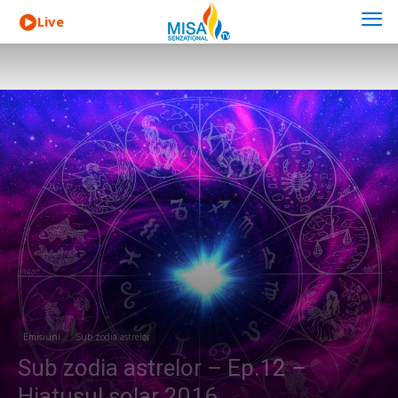
Live
Emisiuni
Sub zodia astrelor
Sub zodia astrelor – Ep.12 –
Hiatusul solar 2016