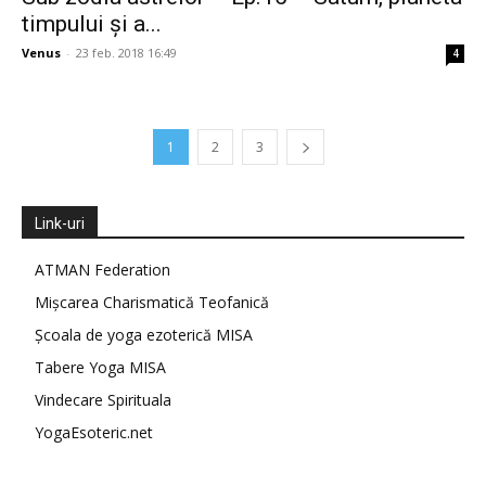
timpului și a...
Venus
-
23 feb. 2018 16:49
4
1
2
3
Link-uri
ATMAN Federation
Mișcarea Charismatică Teofanică
Școala de yoga ezoterică MISA
Tabere Yoga MISA
Vindecare Spirituala
YogaEsoteric.net