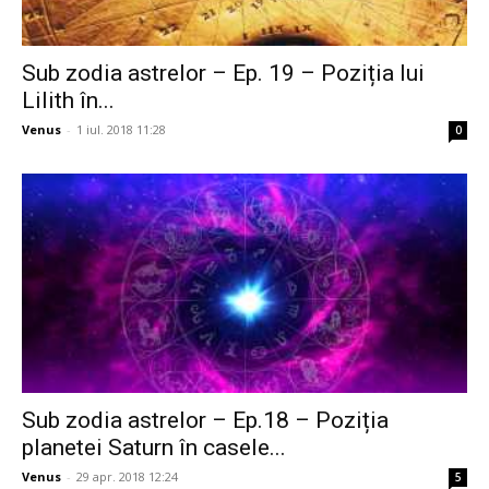
Sub zodia astrelor – Ep. 19 – Poziția lui
Lilith în...
Venus
-
1 iul. 2018 11:28
0
Sub zodia astrelor – Ep.18 – Poziția
planetei Saturn în casele...
Venus
-
29 apr. 2018 12:24
5