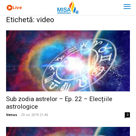
Live
Etichetă: video
Sub zodia astrelor – Ep. 22 – Elecțiile
astrologice
Venus
-
29 iul. 2019 21:46
0