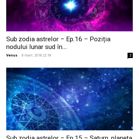
Sub zodia astrelor – Ep.16 – Poziția
nodului lunar sud în...
Venus
-
8 mart. 2018 22:18
2
Sub zodia astrelor – Ep.15 – Saturn, planeta