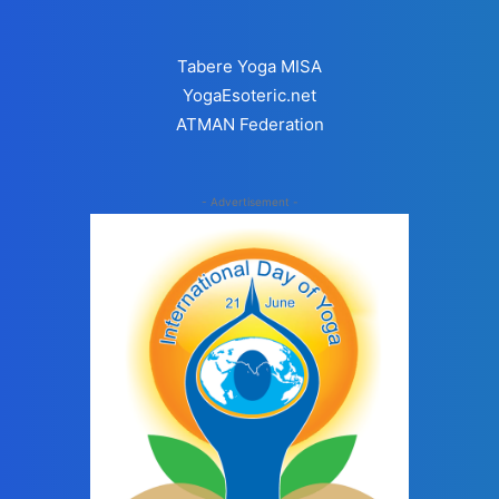
Tabere Yoga MISA
YogaEsoteric.net
ATMAN Federation
- Advertisement -