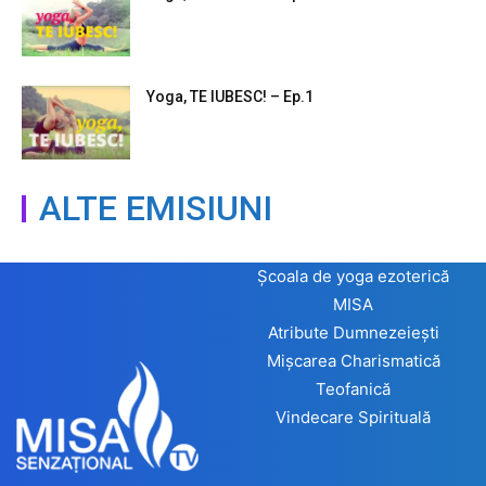
Yoga, TE IUBESC! – Ep.1
ALTE EMISIUNI
Școala de yoga ezoterică
MISA
Atribute Dumnezeiești
Mișcarea Charismatică
Teofanică
Vindecare Spirituală