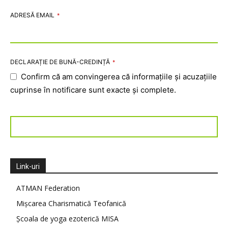
ADRESĂ EMAIL
*
DECLARAȚIE DE BUNĂ-CREDINȚĂ
*
Confirm că am convingerea că informațiile și acuzațiile
cuprinse în notificare sunt exacte și complete.
Trimite
EMAIL
*
Link-uri
ATMAN Federation
Mișcarea Charismatică Teofanică
Școala de yoga ezoterică MISA