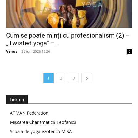
Cum se poate minți cu profesionalism (2) –
„Twisted yoga” –...
Venus
-
26 iun. 2026 16:26
0
1
2
3
Link-uri
ATMAN Federation
Mișcarea Charismatică Teofanică
Școala de yoga ezoterică MISA