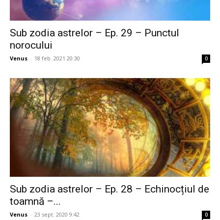
Sub zodia astrelor – Ep. 29 – Punctul
norocului
Venus
-
18 feb. 2021 20:30
0
Sub zodia astrelor – Ep. 28 – Echinocțiul de
toamnă –...
Venus
-
23 sept. 2020 9:42
0