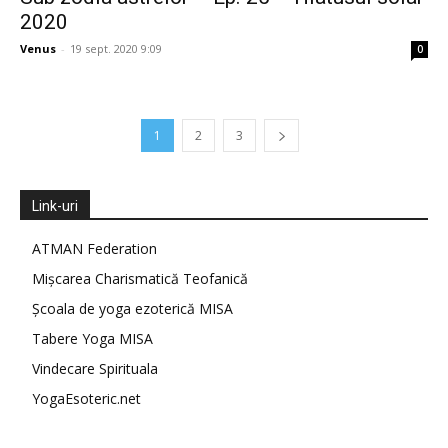
2020
Venus
-
19 sept. 2020 9:09
0
1
2
3
Link-uri
ATMAN Federation
Mișcarea Charismatică Teofanică
Școala de yoga ezoterică MISA
Tabere Yoga MISA
Vindecare Spirituala
YogaEsoteric.net