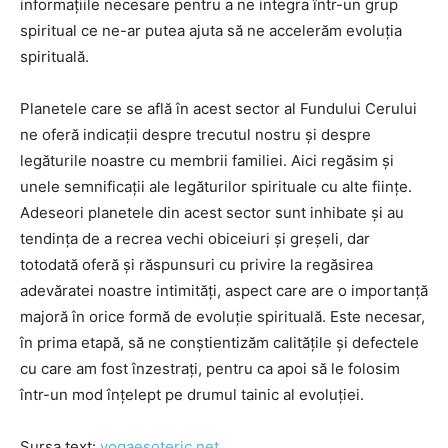
informaţiile necesare pentru a ne integra într-un grup
spiritual ce ne-ar putea ajuta să ne accelerăm evoluţia
spirituală.
Planetele care se află în acest sector al Fundului Cerului
ne oferă indicaţii despre trecutul nostru şi despre
legăturile noastre cu membrii familiei. Aici regăsim şi
unele semnificaţii ale legăturilor spirituale cu alte fiinţe.
Adeseori planetele din acest sector sunt inhibate şi au
tendinţa de a recrea vechi obiceiuri şi greşeli, dar
totodată oferă şi răspunsuri cu privire la regăsirea
adevăratei noastre intimităţi, aspect care are o importanţă
majoră în orice formă de evoluţie spirituală. Este necesar,
în prima etapă, să ne conştientizăm calităţile şi defectele
cu care am fost înzestraţi, pentru ca apoi să le folosim
într-un mod înţelept pe drumul tainic al evoluţiei.
Sursa text:
yogaesoteric.net