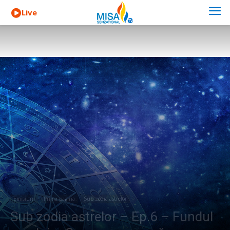
Live
Emisiuni
Prima pagina
Sub zodia astrelor
Sub zodia astrelor – Ep.6 – Fundul