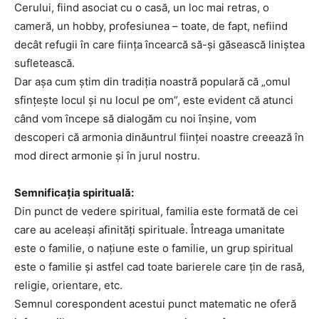
Cerului, fiind asociat cu o casă, un loc mai retras, o
cameră, un hobby, profesiunea – toate, de fapt, nefiind
decât refugii în care fiinţa încearcă să-şi găsească liniştea
sufletească.
Dar aşa cum ştim din tradiţia noastră populară că „omul
sfinţeşte locul şi nu locul pe om”, este evident că atunci
când vom începe să dialogăm cu noi înşine, vom
descoperi că armonia dinăuntrul fiinţei noastre creează în
mod direct armonie şi în jurul nostru.
Semnificaţia spirituală:
Din punct de vedere spiritual, familia este formată de cei
care au aceleaşi afinităţi spirituale. Întreaga umanitate
este o familie, o naţiune este o familie, un grup spiritual
este o familie şi astfel cad toate barierele care ţin de rasă,
religie, orientare, etc.
Semnul corespondent acestui punct matematic ne oferă