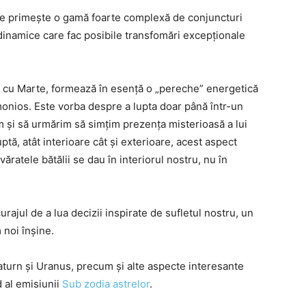
le primește o gamă foarte complexă de conjuncturi
dinamice care fac posibile transfomări excepționale
i cu Marte, formează în esență o „pereche” energetică
monios. Este vorba despre a lupta doar până într-un
 și să urmărim să simțim prezența misterioasă a lui
ă, atât interioare cât și exterioare, acest aspect
ăratele bătălii se dau în interiorul nostru, nu în
ajul de a lua decizii inspirate de sufletul nostru, un
 noi înșine.
aturn și Uranus, precum și alte aspecte interesante
d al emisiunii
Sub zodia astrelor
.