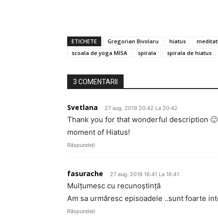
ETICHETE
Gregorian Bivolaru
hiatus
meditat
scoala de yoga MISA
spirala
spirala de hiatus
3 COMENTARII
Svetlana
27 aug. 2019 20:42 La 20:42
Thank you for that wonderful description 🙂 
moment of Hiatus!
Răspundeți
fasurache
27 aug. 2019 16:41 La 16:41
Mulțumesc cu recunoștință
Am sa urmăresc episoadele ..sunt foarte inter
Răspundeți