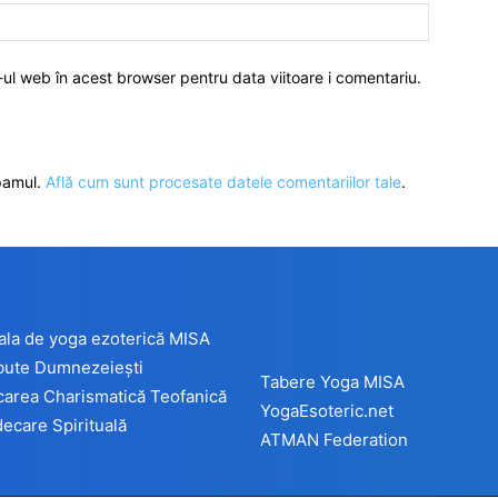
-ul web în acest browser pentru data viitoare i comentariu.
spamul.
Află cum sunt procesate datele comentariilor tale
.
ala de yoga ezoterică MISA
ibute Dumnezeiești
Tabere Yoga MISA
carea Charismatică Teofanică
YogaEsoteric.net
ecare Spirituală
ATMAN Federation