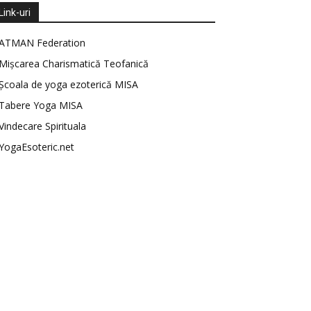
Link-uri
ATMAN Federation
Mișcarea Charismatică Teofanică
Școala de yoga ezoterică MISA
Tabere Yoga MISA
Vindecare Spirituala
YogaEsoteric.net