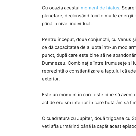
Cu ocazia acestui
moment de hiatus
, Soare
planetare, declanșând foarte multe energii 
până la nivel individual.
Pentru început, două conjuncții, cu Venus ș
ce dă capacitatea de a lupta într-un mod ar
punct, după care este bine să ne abandonăm
Dumnezeu. Combinație între frumusețe și lupt
reprezintă o conștientizare a faptului că adev
exterior.
Este un moment în care este bine să avem cur
act de eroism interior în care hotărâm să fim
O cuadratură cu Jupiter, două trigoane cu S
veți afla urmărind până la capăt acest episo