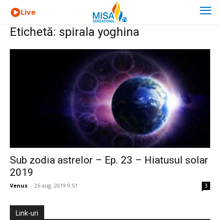
Live
Etichetă: spirala yoghina
Sub zodia astrelor – Ep. 23 – Hiatusul solar
2019
Venus
-
26 aug. 2019 9:51
3
Link-uri