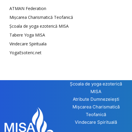
ATMAN Federation
Mișcarea Charismatică Teofanică
Școala de yoga ezoterică MISA
Tabere Yoga MISA
Vindecare Spirituala
YogaEsoteric.net
Școala de yoga ezoterică
MISA
Atribute Dumnezeiești
Mișcarea Charismatică
Teofanică
Vindecare Spirituală