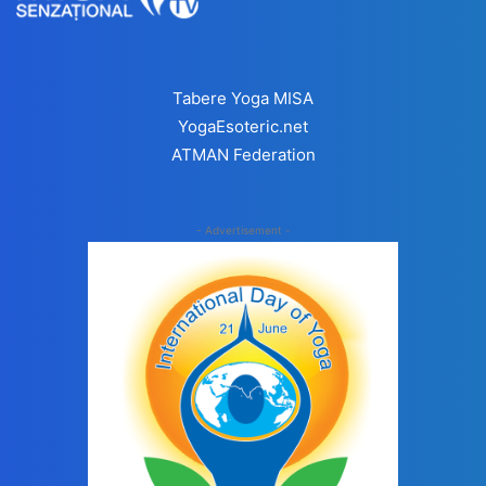
Tabere Yoga MISA
YogaEsoteric.net
ATMAN Federation
- Advertisement -