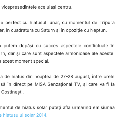
, vicepresedintele aceluiaşi centru.
ne perfect cu hiatusul lunar, cu momentul de Tripura
er, în cuadratură cu Saturn şi în opoziţie cu Neptun.
m putem depăşi cu succes aspectele conflictuale în
urn, dar şi care sunt aspectele armonioase ale acestei
u acest moment special.
aţia de hiatus din noaptea de 27-28 august, între orele
isă în direct pe MISA Senzaţional TV, şi care va fi la
 Costineşti.
mentul de hiatus solar puteți afla urmărind emisiunea
e hiatusului solar 2014
.