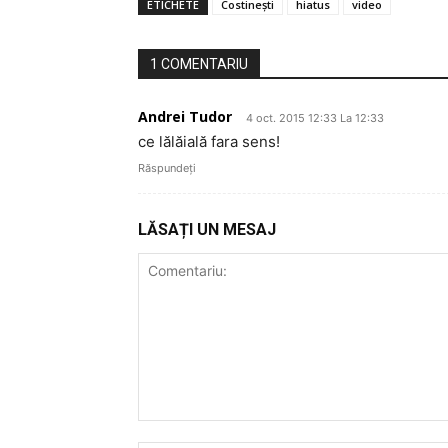
ETICHETE
Costinești
hiatus
video
1 COMENTARIU
Andrei Tudor
4 oct. 2015 12:33 La 12:33
ce lălăială fara sens!
Răspundeți
LĂSAȚI UN MESAJ