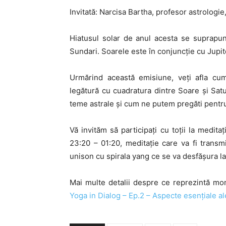
Invitată: Narcisa Bartha, profesor astrologie
Hiatusul solar de anul acesta se suprapu
Sundari. Soarele este în conjuncţie cu Jupit
Urmărind această emisiune, veţi afla cu
legătură cu cuadratura dintre Soare şi Sat
teme astrale şi cum ne putem pregăti pentr
Vă invităm să participaţi cu toţii la medit
23:20 – 01:20, meditaţie care va fi transm
unison cu spirala yang ce se va desfăşura la
Mai multe detalii despre ce reprezintă mo
Yoga in Dialog – Ep.2 – Aspecte esenţiale al