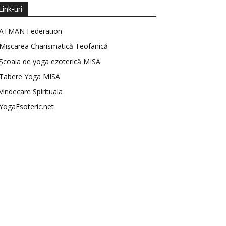
Link-uri
ATMAN Federation
Mișcarea Charismatică Teofanică
Școala de yoga ezoterică MISA
Tabere Yoga MISA
Vindecare Spirituala
YogaEsoteric.net