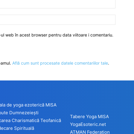
-ul web în acest browser pentru data viitoare i comentariu.
spamul.
Află cum sunt procesate datele comentariilor tale
.
ala de yoga ezoterică MISA
ibute Dumnezeiești
Tabere Yoga MISA
carea Charismatică Teofanică
YogaEsoteric.net
ecare Spirituală
ATMAN Federation