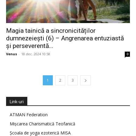
Magia tainică a sincronicităților
dumnezeiești (6) – Angrenarea entuziastă
și perseverentă...
Venus
-
18 dec. 2024 10:58
0
1
2
3
Link-uri
ATMAN Federation
Mișcarea Charismatică Teofanică
Școala de yoga ezoterică MISA