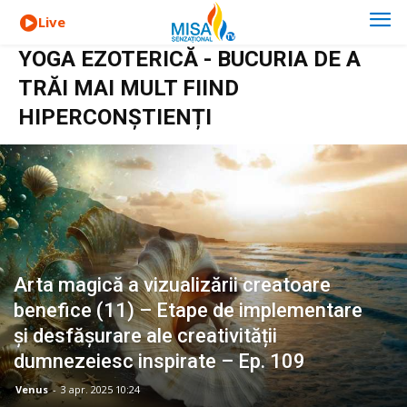
Live
YOGA EZOTERICĂ - BUCURIA DE A
TRĂI MAI MULT FIIND
HIPERCONȘTIENȚI
Arta magică a vizualizării creatoare
benefice (11) – Etape de implementare
și desfășurare ale creativității
dumnezeiesc inspirate – Ep. 109
Venus
-
3 apr. 2025 10:24