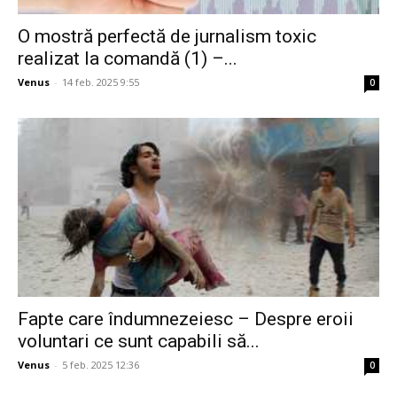
O mostră perfectă de jurnalism toxic
realizat la comandă (1) –...
Venus
-
14 feb. 2025 9:55
0
Fapte care îndumnezeiesc – Despre eroii
voluntari ce sunt capabili să...
Venus
-
5 feb. 2025 12:36
0