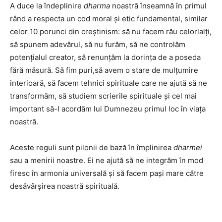
A duce la îndeplinire
dharma
noastră înseamnă în primul
rând a respecta un cod moral și etic fundamental, similar
celor 10 porunci din creștinism: să nu facem rău celorlalți,
să spunem adevărul, să nu furăm, să ne controlăm
potențialul creator, să renunțăm la dorința de a poseda
fără măsură. Să fim puri,să avem o stare de mulțumire
interioară, să facem tehnici spirituale care ne ajută să ne
transformăm, să studiem scrierile spirituale și cel mai
important să-I acordăm lui Dumnezeu primul loc în viața
noastră.
Aceste reguli sunt pilonii de bază în împlinirea
dharmei
sau a menirii noastre. Ei ne ajută să ne integrăm în mod
firesc în armonia universală și să facem pași mare către
desăvârșirea noastră spirituală.