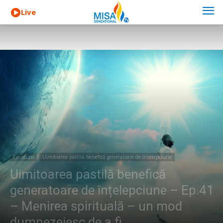
Live
Emisiuni
Uimitoarea pastilă benefică generatoare de înțelepciune
Uimitoarea pastilă benefică
generatoare de înțelepciune – Ep.41
– Menirea spirituală – un mod
dumnezeiesc de a fi