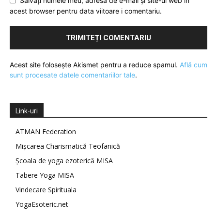
Salvați numele meu, adresa de e-mail și site-ul web în
acest browser pentru data viitoare i comentariu.
Acest site folosește Akismet pentru a reduce spamul.
Află cum
sunt procesate datele comentariilor tale
.
Link-uri
ATMAN Federation
Mișcarea Charismatică Teofanică
Școala de yoga ezoterică MISA
Tabere Yoga MISA
Vindecare Spirituala
YogaEsoteric.net