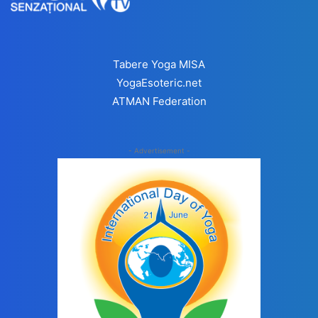
Tabere Yoga MISA
YogaEsoteric.net
ATMAN Federation
- Advertisement -