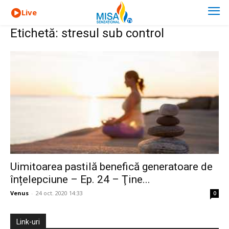
Live
Etichetă: stresul sub control
Uimitoarea pastilă benefică generatoare de
înțelepciune – Ep. 24 – Ţine...
Venus
-
24 oct. 2020 14:33
0
Link-uri