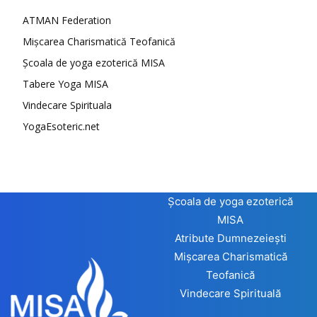
ATMAN Federation
Mișcarea Charismatică Teofanică
Școala de yoga ezoterică MISA
Tabere Yoga MISA
Vindecare Spirituala
YogaEsoteric.net
Școala de yoga ezoterică
MISA
Atribute Dumnezeiești
Mișcarea Charismatică
Teofanică
Vindecare Spirituală