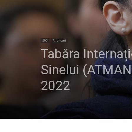
360
Anunțuri
Tabăra Internaț
Sinelui (ATMAN
2022