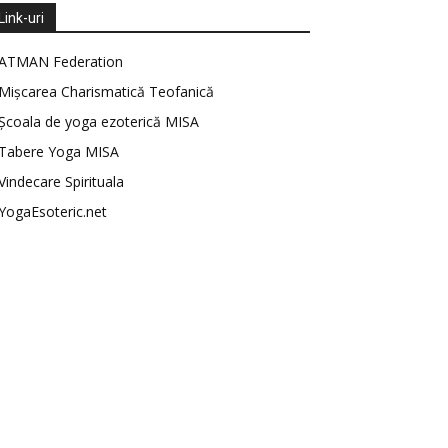
Link-uri
ATMAN Federation
Mișcarea Charismatică Teofanică
Școala de yoga ezoterică MISA
Tabere Yoga MISA
Vindecare Spirituala
YogaEsoteric.net