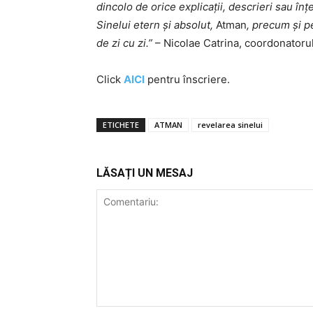
dincolo de orice explicații, descrieri sau înț
Sinelui etern și absolut,
Atman
, precum și p
de zi cu zi.”
– Nicolae Catrina, coordonatorul
Click
AICI
pentru înscriere.
ETICHETE
ATMAN
revelarea sinelui
LĂSAȚI UN MESAJ