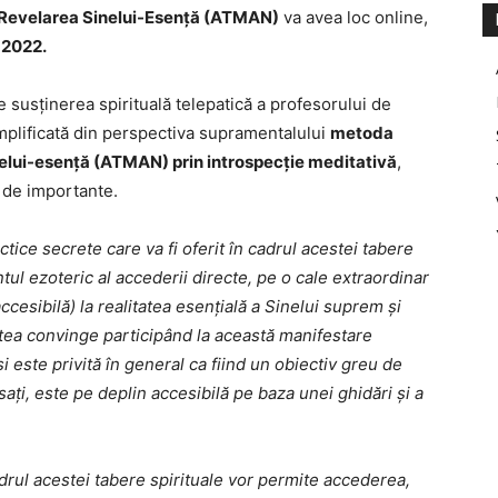
u Revelarea Sinelui-Esență (ATMAN)
va avea loc online,
 2022.
e susținerea spirituală telepatică a profesorului de
emplificată din perspectiva supramentalului
metoda
nelui-esență (ATMAN) prin introspecție meditativă
,
t de importante.
tice secrete care va fi oferit în cadrul acestei tabere
tul ezoteric al accederii directe, pe o cale extraordinar
ccesibilă) la realitatea esențială a Sinelui suprem și
utea convinge participând la această manifestare
i este privită în general ca fiind un obiectiv greu de
sați, este pe deplin accesibilă pe baza unei ghidări și a
cadrul acestei tabere spirituale vor permite accederea,