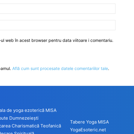
-ul web în acest browser pentru data viitoare i comentariu.
spamul.
Află cum sunt procesate datele comentariilor tale
.
ala de yoga ezoterică MISA
ibute Dumnezeiești
Tabere Yoga MISA
carea Charismatică Teofanică
YogaEsoteric.net
ecare Spirituală