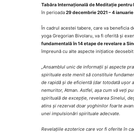
Tabăra Internațională de Meditație pentr
în perioada
29 decembrie 2021 – 4 ianuarie
În cadrul acestei tabere, care va beneficia d
yoga Gregorian Bivolaru, va fi oferită și ex
fundamentală în 14 etape de revelare a Si
împreună cu alte aspecte inițiatice deosebi
„Ansamblul unic de informații și aspecte prac
spirituale este menit să constituie fundamen
de rapidă și de eficientă (dar totodată ușor a
nemuritor,
Atman
. Astfel, așa cum vă veți p
spirituală de excepție, revelarea Sinelui, deș
atins și rezervat doar yoghinilor foarte avan
unei impulsionări spirituale adecvate.
Revelațiile ezoterice care vor fi oferite în 