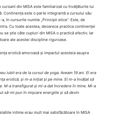
cursant din MISA este familiarizat cu învățăturile lui
ă. Continența este o parte integrantă a cursului său
, în cursurile numite „Principii etice”. Este, de
tra. Cu toate acestea, deoarece practica continenței
u se știe câte cupluri din MISA o practică efectiv. Iar
ctoare ale acestei discipline riguroase.
inența erotică amoroasă și impactul acesteia asupra
u iubit era de la cursul de yoga. Aveam 19 ani. El era
a erotică, și m-a inițiat și pe mine. El m-a învățat să
. M-a transfigurat și mi-a dat încredere în mine. Mi-a
t să-mi pun în mișcare energiile și să devin
lațiile intime erau mult mai satisfăcătoare în MISA