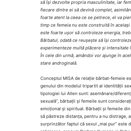
să își dezvolte propria masculinitate, iar fe
fiecare dintre ei să devină complet, asimilâ
foarte atent la ceea ce se petrece, el va pie
timp ce femeia nu este construită în acelaș
este foarte ușor să controleze energia, treb
Bărbatul, odată ce reușește să își controlez
experimenteze multă plăcere și intensitate 
În cele din urmă, amândoi vor ajunge în acela
stare androginală.
Conceptul MISA de relație bărbat-femeie es
genului din modelul tripartit al identității s
tipologiei lui Allen sunt: asemănare/diferență
sexuală”, bărbații și femeile sunt considerați
emoțional și spiritual. Bărbații și femeile di
să păstreze distanța, pentru a nu distrage, 
surprinzător faptul că sexul „mai pur” este d