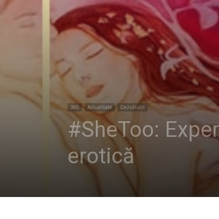
360
Actualitate
Dezvăluiri
#SheToo: Experi
erotică