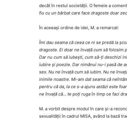
decât în restul societății. O femeie a comen
fiu cu un bărbat care face dragoste doar ze
În aceeași ordine de idei, M. a remarcat:
Îmi dau seama că ceea ce ni se predă la șco
dragoste. Ei doar ne învață cum să folosim p
Dar nu cum să iubești, cum să-ți deschizi in
iubire și poezie. Dar nimănui nu-i pasă de 
sex. Nu ne învață cum să iubim. Nu ne înva
inimile noastre. Mi-am dat seama că neîntâm
pentru că da, la ce s-a ajuns astăzi este foa
ne învață că… te poți ruga în timp ce faci d
M. a vorbit despre modul în care și-a reconc
sexualității în cadrul MISA, având la bază tra