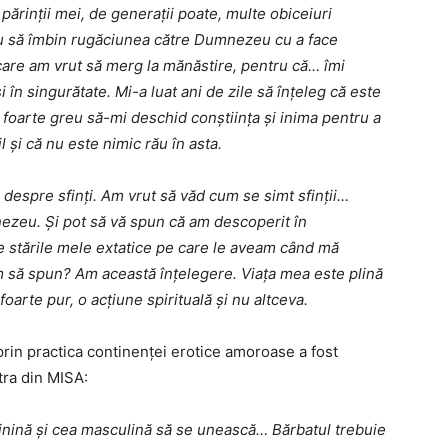
părinții mei, de generații poate, multe obiceiuri
u să îmbin rugăciunea către Dumnezeu cu a face
care am vrut să merg la mănăstire, pentru că… îmi
în singurătate. Mi-a luat ani de zile să înțeleg că este
t foarte greu să-mi deschid conștiința și inima pentru a
 și că nu este nimic rău în asta.
e despre sfinți. Am vrut să văd cum se simt sfinții…
nezeu. Și pot să vă spun că am descoperit în
tre stările mele extatice pe care le aveam când mă
să spun? Am această înțelegere. Viața mea este plină
oarte pur, o acțiune spirituală și nu altceva.
prin practica continenței erotice amoroase a fost
tra din MISA:
minină și cea masculină să se unească… Bărbatul trebuie