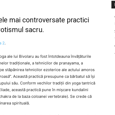
le mai controversate practici
rotismul sacru.
a 2
.
oga ale lui Bivolaru au fost întotdeauna învățăturile
lor tradiționale, a tehnicilor de pranayama, a
pe stăpânirea tehnicilor ezoterice ale actului amoros
oroasă
”. Această practică presupune ca bărbatul să își
rupului său. Conform vechilor tradiții din yoga tantrică
liade, această practică pune în mișcare kundalini
chakra de la baza coloanei vertebrale). Se crede că
narea spirituală.