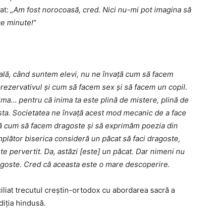
tat:
„Am fost norocoasă, cred. Nici nu-mi pot imagina să
ce minute!”
ală, când suntem elevi, nu ne învață cum să facem
rezervativul și cum să facem sex și să facem un copil.
ima… pentru că inima ta este plină de mistere, plină de
asta. Societatea ne învață acest mod mecanic de a face
ță cum să facem dragoste și să exprimăm poezia din
plător biserica consideră un păcat să faci dragoste,
rte pervertit. Da, astăzi [este] un păcat. Dar nimeni nu
ragoste. Cred că aceasta este o mare descoperire.
iliat trecutul creștin-ortodox cu abordarea sacră a
diția hindusă.