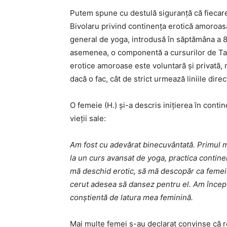
Putem spune cu destulă siguranță că fiecare 
Bivolaru privind continența erotică amoroas
general de yoga, introdusă în săptămâna a 8-a
asemenea, o componentă a cursurilor de Tan
erotice amoroase este voluntară și privată, n
dacă o fac, cât de strict urmează liniile dire
O femeie (H.) și-a descris inițierea în cont
vieții sale:
Am fost cu adevărat binecuvântată. Primul me
la un curs avansat de yoga, practica continenț
mă deschid erotic, să mă descopăr ca femeie
cerut adesea să dansez pentru el. Am începu
conștientă de latura mea feminină.
Mai multe femei s-au declarat convinse că re