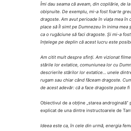
Îmi dau seama că aveam, din copilărie, de la 
obișnuite.
De exemplu, mi-a fost foarte gre
dragoste. Am avut perioade în viața mea în 
place să Îl simt pe Dumnezeu în inima mea și 
ca o rugăciune să faci dragoste. Și mi-a fos
înțelege pe deplin că acest lucru este posibil
Am citit mult despre sfinți. Am vizionat film
stările lor extatice, comuniunea lor cu Dum
descrierile stărilor lor extatice… unele din
rugam sau chiar când făceam dragoste. Cum 
de acest adevăr: că a face dragoste poate fi f
Obiectivul de a obține „starea androginală” 
explicat de una dintre instructoarele de Tan
Ideea este ca, în cele din urmă, energia fe