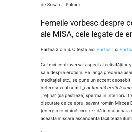
de Susan J. Palmer
Femeile vorbesc despre ce
ale MISA, cele legate de e
Partea 3 din 6. Citește aici
Partea 1
și
Parte
Cel mai controversat aspect al activităților y
sale despre erotism. Pe lângă predarea asane
meditației etc., se pune un accent deosebit 
heterosexual numit „
continență erotică am
„rețină” (să păstreze) sperma în interiorul t
discutate de celebrul savant român Mircea E
(energia feminină care rezidă în muladhara 
această mișcare ascendentă facilitează ilumi