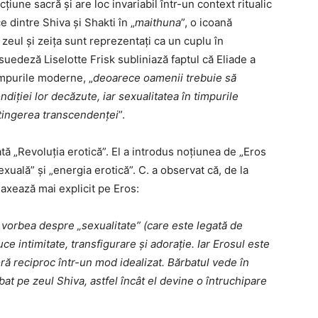
iune sacră și are loc invariabil într-un context ritualic
e dintre Shiva și Shakti în „
maithuna
”, o icoană
zeul și zeița sunt reprezentați ca un cuplu în
suedeză Liselotte Frisk subliniază faptul că Eliade a
impurile moderne, „
deoarece oamenii trebuie să
iției lor decăzute, iar sexualitatea în timpurile
tingerea transcendenței
”.
ată „Revoluția erotică”. El a introdus noțiunea de „Eros
exuală” și „energia erotică”. C. a observat că, de la
e axează mai explicit pe Eros:
 vorbea despre „sexualitate” (care este legată de
ce intimitate, transfigurare și adorație. Iar Erosul este
oră reciproc într-un mod idealizat. Bărbatul vede în
bat pe zeul Shiva, astfel încât el devine o întruchipare