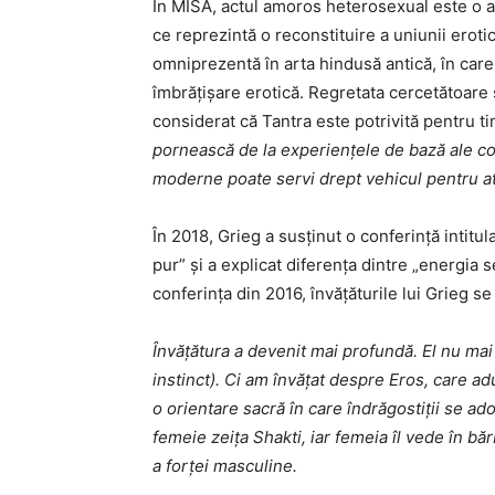
În MISA, actul amoros heterosexual este o acț
ce reprezintă o reconstituire a uniunii erotic
omniprezentă în arta hindusă antică, în care 
îmbrățișare erotică. Regretata cercetătoare 
considerat că Tantra este potrivită pentru t
pornească de la experiențele de bază ale cond
moderne poate servi drept vehicul pentru a
În 2018, Grieg a susținut o conferință intitul
pur” și a explicat diferența dintre „energia s
conferința din 2016, învățăturile lui Grieg s
Învățătura a devenit mai profundă. El nu mai
instinct). Ci am învățat despre Eros, care adu
o orientare sacră în care îndrăgostiții se ad
femeie zeița Shakti, iar femeia îl vede în băr
a forței masculine.