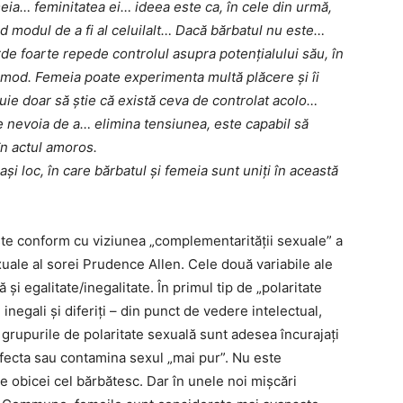
meia… feminitatea ei… ideea este ca, în cele din urmă,
nd modul de a fi al celuilalt… Dacă bărbatul nu este…
rde foarte repede controlul asupra potențialului său, în
i mod. Femeia poate experimenta multă plăcere și îi
uie doar să știe că există ceva de controlat acolo…
e nevoia de a… elimina tensiunea, este capabil să
în actul amoros.
și loc, în care bărbatul și femeia sunt uniți în această
te conform cu viziunea „complementarității sexuale” a
exuale al sorei Prudence Allen. Cele două variabile ale
 și egalitate/inegalitate. În primul tip de „polaritate
 inegali și diferiți – din punct de vedere intelectual,
n grupurile de polaritate sexuală sunt adesea încurajați
afecta sau contamina sexul „mai pur”. Nu este
e obicei cel bărbătesc. Dar în unele noi mișcări