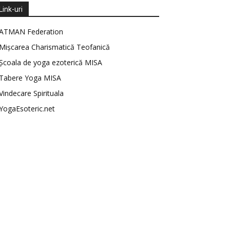
Link-uri
ATMAN Federation
Mișcarea Charismatică Teofanică
Școala de yoga ezoterică MISA
Tabere Yoga MISA
Vindecare Spirituala
YogaEsoteric.net