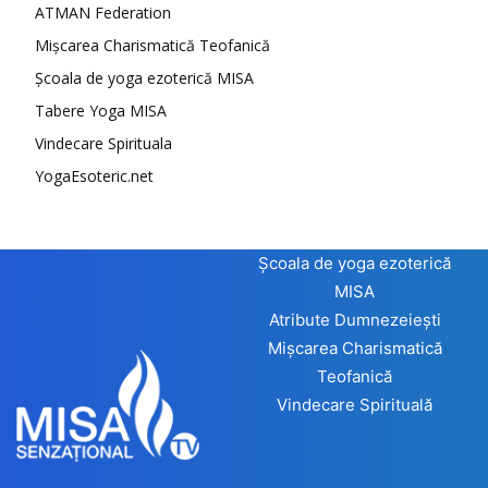
ATMAN Federation
Mișcarea Charismatică Teofanică
Școala de yoga ezoterică MISA
Tabere Yoga MISA
Vindecare Spirituala
YogaEsoteric.net
Școala de yoga ezoterică
MISA
Atribute Dumnezeiești
Mișcarea Charismatică
Teofanică
Vindecare Spirituală