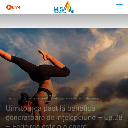
Live
Emisiuni
Uimitoarea pastilă benefică generatoare de înțelepciune
Uimitoarea pastilă benefică
generatoare de înțelepciune – Ep.28
– Fericirea este o alegere