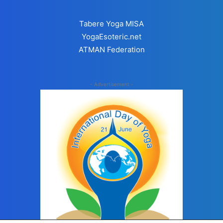
Tabere Yoga MISA
YogaEsoteric.net
ATMAN Federation
- Advertisement -