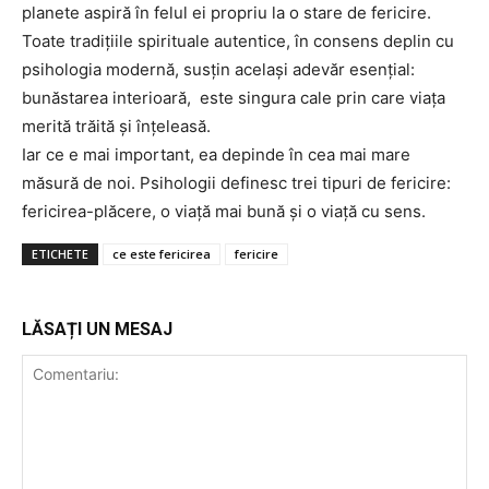
planete aspiră în felul ei propriu la o stare de fericire.
Toate tradițiile spirituale autentice, în consens deplin cu
psihologia modernă, susțin același adevăr esențial:
bunăstarea interioară, este singura cale prin care viața
merită trăită și înțeleasă.
Iar ce e mai important, ea depinde în cea mai mare
măsură de noi. Psihologii definesc trei tipuri de fericire:
fericirea-plăcere, o viață mai bună și o viață cu sens.
ETICHETE
ce este fericirea
fericire
LĂSAȚI UN MESAJ