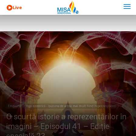
Live
Emisiuni
Yoga ezoterică - bucuria de a trăi mai mult fiind hiperconștienți
O scurtă istorie a reprezentărilor în
imagini – Episodul 41 – Ediție
specială 23