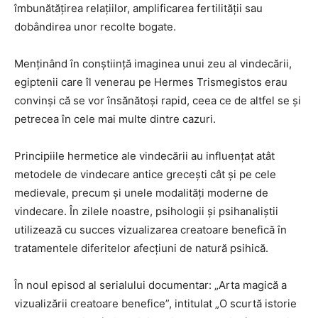
îmbunătățirea relațiilor, amplificarea fertilității sau
dobândirea unor recolte bogate.
Menținând în conștiință imaginea unui zeu al vindecării,
egiptenii care îl venerau pe Hermes Trismegistos erau
convinși că se vor însănătoși rapid, ceea ce de altfel se și
petrecea în cele mai multe dintre cazuri.
Principiile hermetice ale vindecării au influențat atât
metodele de vindecare antice grecești cât și pe cele
medievale, precum și unele modalități moderne de
vindecare. În zilele noastre, psihologii și psihanaliștii
utilizează cu succes vizualizarea creatoare benefică în
tratamentele diferitelor afecțiuni de natură psihică.
În noul episod al serialului documentar: „Arta magică a
vizualizării creatoare benefice”, intitulat „O scurtă istorie