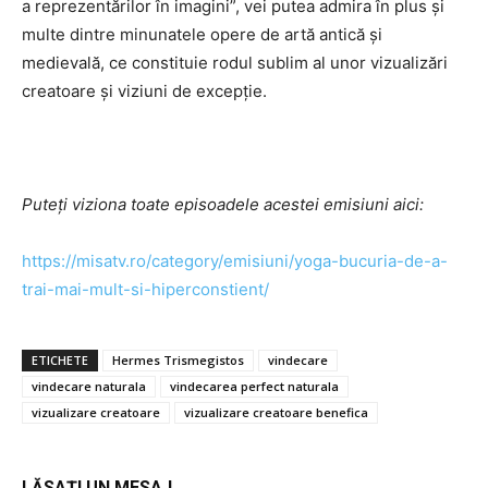
a reprezentărilor în imagini”, vei putea admira în plus și
multe dintre minunatele opere de artă antică și
medievală, ce constituie rodul sublim al unor vizualizări
creatoare și viziuni de excepție.
Puteți viziona toate episoadele acestei emisiuni aici:
https://misatv.ro/category/
emisiuni/yoga-bucuria-de-a-
trai-mai-mult-si-
hiperconstient/
ETICHETE
Hermes Trismegistos
vindecare
vindecare naturala
vindecarea perfect naturala
vizualizare creatoare
vizualizare creatoare benefica
LĂSAȚI UN MESAJ