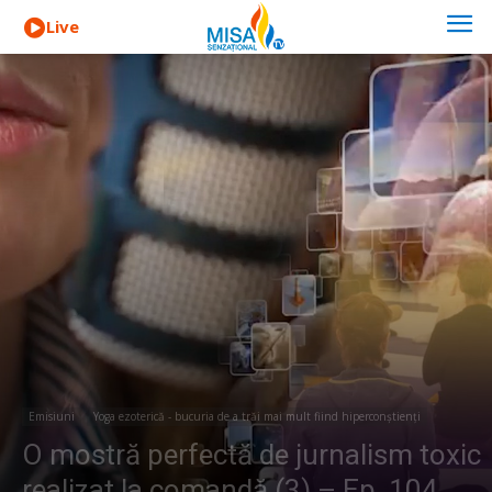
Live
Emisiuni
Yoga ezoterică - bucuria de a trăi mai mult fiind hiperconștienți
O mostră perfectă de jurnalism toxic
realizat la comandă (3) – Ep. 104