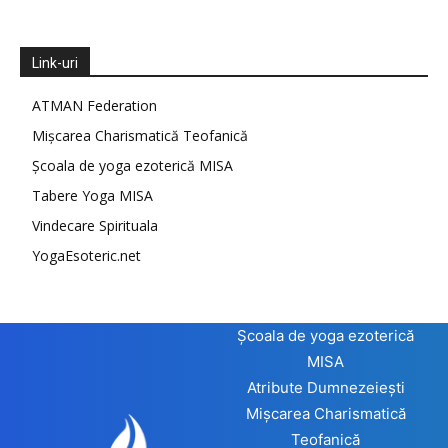
Link-uri
ATMAN Federation
Mișcarea Charismatică Teofanică
Școala de yoga ezoterică MISA
Tabere Yoga MISA
Vindecare Spirituala
YogaEsoteric.net
Școala de yoga ezoterică
MISA
Atribute Dumnezeiești
Mișcarea Charismatică
Teofanică