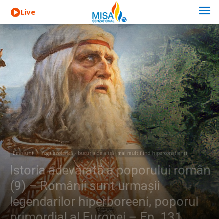
Live
Emisiuni
Yoga ezoterică - bucuria de a trăi mai mult fiind hiperconștienți
Istoria adevărată a poporului român
(9) – Românii sunt urmașii
legendarilor hiperboreeni, poporul
primordial al Europei – Ep. 131