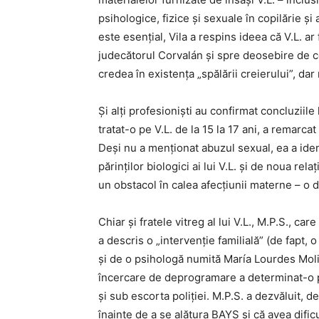
psihologice, fizice și sexuale în copilărie ș
este esențial, Vila a respins ideea că V.L. ar
judecătorul Corvalán și spre deosebire de ce
credea în existența „spălării creierului”, da
Și alți profesioniști au confirmat concluziil
tratat-o pe V.L. de la 15 la 17 ani, a remarcat
Deși nu a menționat abuzul sexual, ea a ide
părinților biologici ai lui V.L. și de noua rel
un obstacol în calea afecțiunii materne – o 
Chiar și fratele vitreg al lui V.L., M.P.S., car
a descris o „intervenție familială” (de fapt,
și de o psihologă numită María Lourdes Moli
încercare de deprogramare a determinat-o p
și sub escorta poliției. M.P.S. a dezvăluit, 
înainte de a se alătura BAYS și că avea dificul