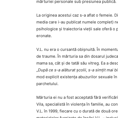
mărturiei personale sub presiunea publică.
La originea acestui caz s-a aflat o femeie. D
media care i-au publicat numele complet) ne 
psihologice și traiectoria vieții sale oferă 
eronate.
V.L. nu era o cursantă obișnuită. În momentul
de traume. În mărturia sa din dosarul judecat
mama sa, cât și de tatăl său vitreg. Ea a des
„
După ce s-a alăturat școlii, s-a simțit mai b
mod explicit existența abuzurilor sexuale în 
parchetului.
Mărturia ei nu a fost acceptată fără verificăr
Vila, specialistă în violența în familie, au co
V.L. în 1999, fiecare cu o durată de două ore
materialelor furnizate de însăși V.L. – inclus