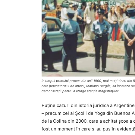
În timpul primului proces din anii 1990, mai mulți tineri din B
cere judecătorului de atunci, Mariano Bergés, să înceteze per
demonstrații pentru a atrage atenția magistraților.
Puține cazuri din istoria juridică a Argentine
– precum cel al Școlii de Yoga din Buenos 
de la Colina din 2000, care a achitat școala d
fost un moment în care s-au pus în evidență 