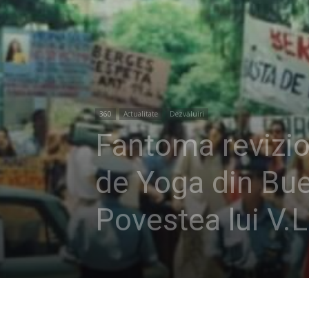
360
Actualitate
Dezvăluiri
Fantoma revizio
de Yoga din Bue
Povestea lui V.L