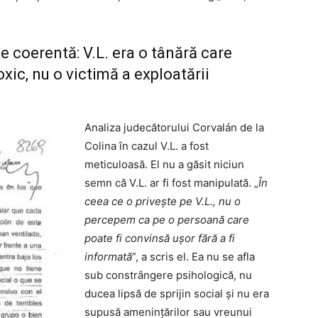
e coerentă: V.L. era o tânără care
xic, nu o victimă a exploatării
Analiza judecătorului Corvalán de la
Colina în cazul V.L. a fost
meticuloasă. El nu a găsit niciun
semn că V.L. ar fi fost manipulată. „
În
ceea ce o privește pe V.L., nu o
percepem ca pe o persoană care
poate fi convinsă ușor fără a fi
informată
”, a scris el. Ea nu se afla
sub constrângere psihologică, nu
ducea lipsă de sprijin social și nu era
supusă amenințărilor sau vreunui