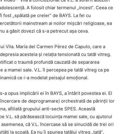
i adolescență. A folosit chiar termenul „incest”. Ceea ce
 fi fost „spălată pe creier” de BAYS. La fel cu
rcetătorii mainstream ai noilor mișcări religioase, ea
r nu a găsit dovezi că s-a petrecut așa ceva.
e lui Vila. María del Carmen Pérez de Caputo, care a
 depresia acesteia și relația tensionată cu tatăl vitreg.
ntificat o traumă profundă cauzată de separarea
ație a mamei sale. V.L. îl percepea pe tatăl vitreg ca pe
dinamică ce i-a modelat peisajul emoțional.
e s-a opus implicării ei în BAYS, a întărit povestea ei. El
 o încercare de deprogramare) orchestrată de părinții lor
na, afiliată grupului anti-secte SPES. Această
e V.L. să părăsească locuința mamei sale, cu ajutorul
de asemenea, că V.L. încercase să se sinucidă de trei ori
tăți la școală. Ea nu îi spunea tatălui vitreg „tată”,