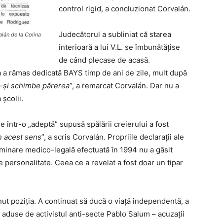
control rigid, a concluzionat Corvalán.
Judecătorul a subliniat că starea
alán de la Colina
interioară a lui V.L. se îmbunătățise
de când plecase de acasă.
a a rămas dedicată BAYS timp de ani de zile, mult după
 să-și schimbe părerea
”, a remarcat Corvalán. Dar nu a
 școlii.
într-o „adeptă” supusă spălării creierului a fost
n acest sens
”, a scris Corvalán. Propriile declarații ale
aminare medico-legală efectuată în 1994 nu a găsit
personalitate. Ceea ce a revelat a fost doar un tipar
ut poziția. A continuat să ducă o viață independentă, a
e aduse de activistul anti-secte Pablo Salum – acuzații