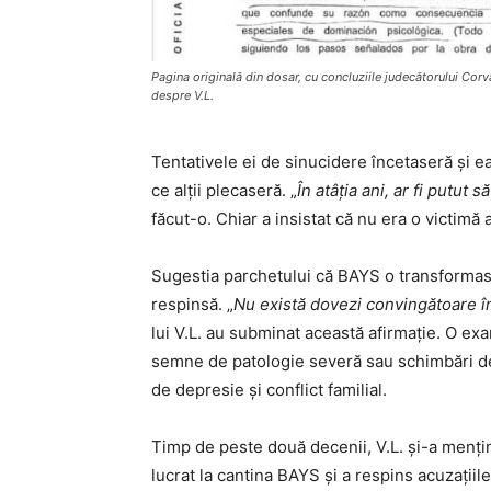
Pagina originală din dosar, cu concluziile judecătorului Corv
despre V.L.
Tentativele ei de sinucidere încetaseră și e
ce alții plecaseră. „
În atâția ani, ar fi putut
făcut-o. Chiar a insistat că nu era o victimă a
Sugestia parchetului că BAYS o transformase 
respinsă. „
Nu există dovezi convingătoare î
lui V.L. au subminat această afirmație. O ex
semne de patologie severă sau schimbări de 
de depresie și conflict familial.
Timp de peste două decenii, V.L. și-a mențin
lucrat la cantina BAYS și a respins acuzațiil