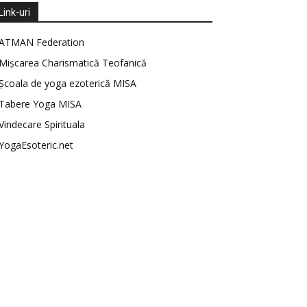
Link-uri
ATMAN Federation
Mișcarea Charismatică Teofanică
Școala de yoga ezoterică MISA
Tabere Yoga MISA
Vindecare Spirituala
YogaEsoteric.net