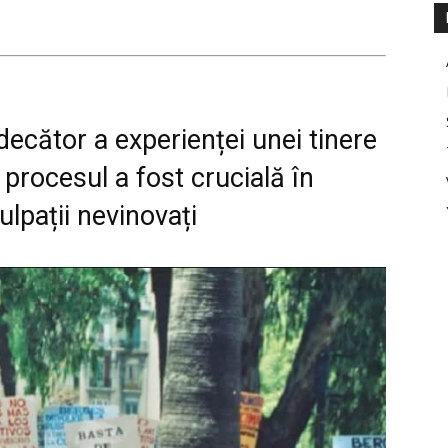
decător a experienței unei tinere
t procesul a fost crucială în
ulpații nevinovați