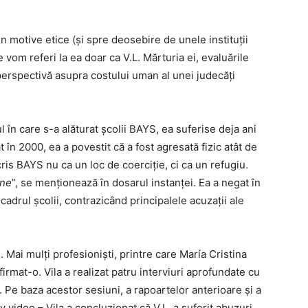
in motive etice (și spre deosebire de unele instituții
vom referi la ea doar ca V.L. Mărturia ei, evaluările
o perspectivă asupra costului uman al unei judecăți
 în care s-a alăturat școlii BAYS, ea suferise deja ani
 în 2000, ea a povestit că a fost agresată fizic atât de
cris BAYS nu ca un loc de coerciție, ci ca un refugiu.
ine
”, se menționează în dosarul instanței. Ea a negat în
cadrul școlii, contrazicând principalele acuzații ale
i. Mai mulți profesioniști, printre care María Cristina
nfirmat-o. Vila a realizat patru interviuri aprofundate cu
. Pe baza acestor sesiuni, a rapoartelor anterioare și a
iv video – Vila a concluzionat că V.L. a suferit abuzuri