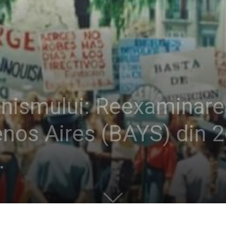
nismului: Reexaminarea
nos Aires (BAYS) din 2
.