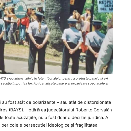
AYS s-au adunat zilnic în fața tribunalelor pentru a protesta pașnic și a-i
secuția împotriva lor. Au fost afişate banere şi organizate spectacole şi
i au fost atât de polarizante – sau atât de distorsionate
Aires (BAYS). Hotărârea judecătorului Roberto Corvalán
e toate acuzațiile, nu a fost doar o decizie juridică. A
pericolele persecuției ideologice și fragilitatea