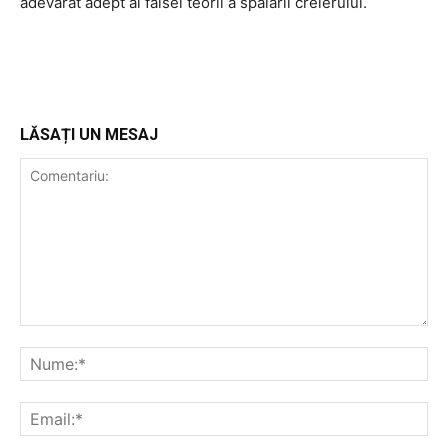
adevărat adept al falsei teorii a spălării creierului.
LĂSAȚI UN MESAJ