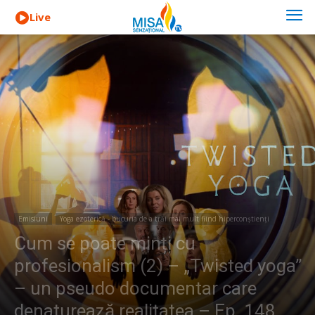
Live
Emisiuni
Yoga ezoterică - bucuria de a trăi mai mult fiind hiperconștienți
Cum se poate minți cu
profesionalism (2) – „Twisted yoga”
– un pseudo documentar care
denaturează realitatea – Ep. 148