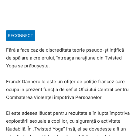
RECONNECT
Fără a face caz de discreditata teorie pseudo-științifică
de spălare a creierului, întreaga narațiune din Twisted
Yoga se prăbușește.
Franck Dannerolle este un ofițer de poliție francez care
ocupă în prezent funcția de șef al Oficiului Central pentru
Combaterea Violenței împotriva Persoanelor.
El este adesea lăudat pentru rezultatele în lupta împotriva
exploatării sexuale a copiilor, cu siguranță o activitate
lăudabilă. În „Twisted Yoga” însă, el se dovedește a fi un