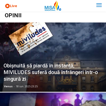
Live
OPINII
Obișnuită să piardă în instanță,
MIVILUDES suferă două înfrângeri într-o
singură zi
Venus
-
18 iun. 2025 23:25