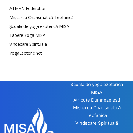
ATMAN Federation
Mișcarea Charismatică Teofanică
Școala de yoga ezoterică MISA
Tabere Yoga MISA
Vindecare Spirituala
YogaEsoteric.net
Școala de yoga ezoterică
MISA
Atribute Dumnezeiești
Mișcarea Charismatică
Teofanică
Vindecare Spirituală