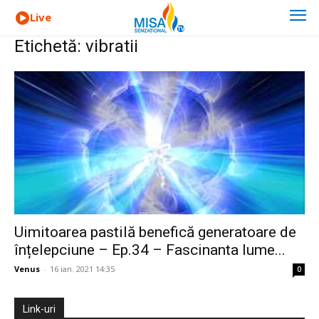
Live
Etichetă: vibratii
Uimitoarea pastilă benefică generatoare de
înțelepciune – Ep.34 – Fascinanta lume...
Venus
-
16 ian. 2021 14:35
0
Link-uri