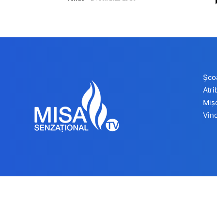
Șco
Atr
Miș
Vind