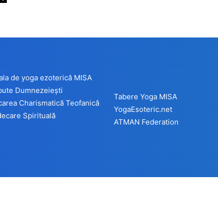
ala de yoga ezoterică MISA
ibute Dumnezeiești
Tabere Yoga MISA
carea Charismatică Teofanică
YogaEsoteric.net
ecare Spirituală
ATMAN Federation