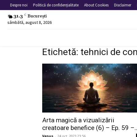
Despre noi
Politică de confidențialitate
About Cookies
Disclaimer
31.3
C
București
sâmbătă, august 8, 2026
Etichetă: tehnici de co
Arta magică a vizualizării
creatoare benefice (6) – Ep. 59 –..
Venus
-
24 oct. 2023 23:56