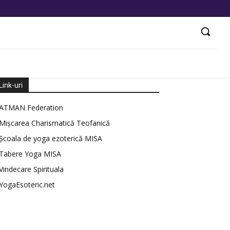
Link-uri
ATMAN Federation
Mișcarea Charismatică Teofanică
Școala de yoga ezoterică MISA
Tabere Yoga MISA
Vindecare Spirituala
YogaEsoteric.net