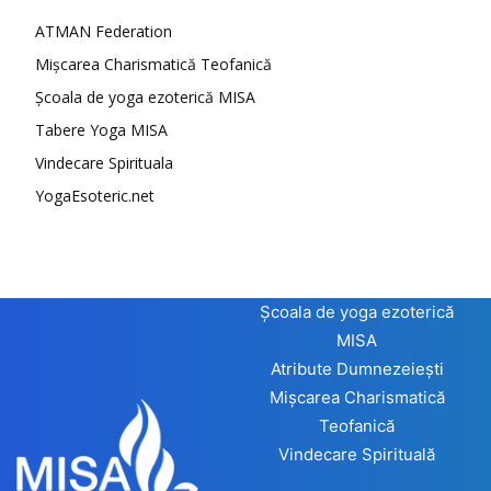
ATMAN Federation
Mișcarea Charismatică Teofanică
Școala de yoga ezoterică MISA
Tabere Yoga MISA
Vindecare Spirituala
YogaEsoteric.net
Școala de yoga ezoterică
MISA
Atribute Dumnezeiești
Mișcarea Charismatică
Teofanică
Vindecare Spirituală