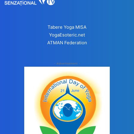
Tabere Yoga MISA
YogaEsoteric.net
ATMAN Federation
- Advertisement -