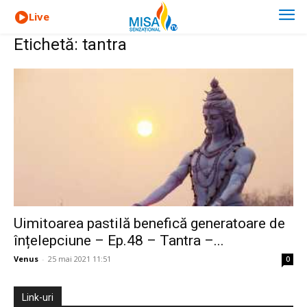
Live
Etichetă: tantra
Uimitoarea pastilă benefică generatoare de
înțelepciune – Ep.48 – Tantra –...
Venus
-
25 mai 2021 11:51
0
Link-uri