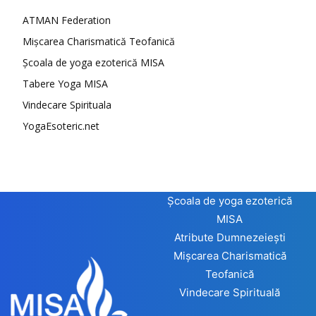
ATMAN Federation
Mișcarea Charismatică Teofanică
Școala de yoga ezoterică MISA
Tabere Yoga MISA
Vindecare Spirituala
YogaEsoteric.net
Școala de yoga ezoterică
MISA
Atribute Dumnezeiești
Mișcarea Charismatică
Teofanică
Vindecare Spirituală