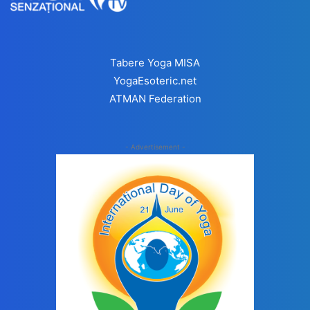
Tabere Yoga MISA
YogaEsoteric.net
ATMAN Federation
- Advertisement -