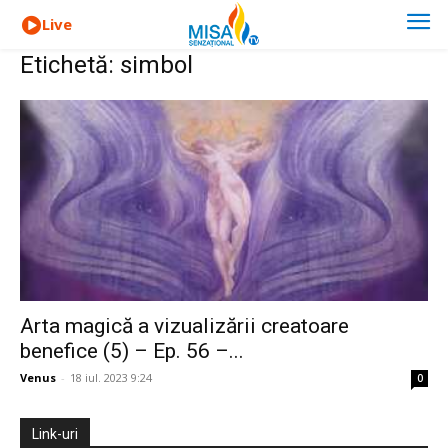
Live
Etichetă: simbol
Arta magică a vizualizării creatoare
benefice (5) – Ep. 56 –...
Venus
-
18 iul. 2023 9:24
0
Link-uri