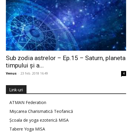
Sub zodia astrelor – Ep.15 – Saturn, planeta
timpului și a...
Venus
-
23 feb. 2018 16:49
4
Link-uri
ATMAN Federation
Mișcarea Charismatică Teofanică
Școala de yoga ezoterică MISA
Tabere Yoga MISA