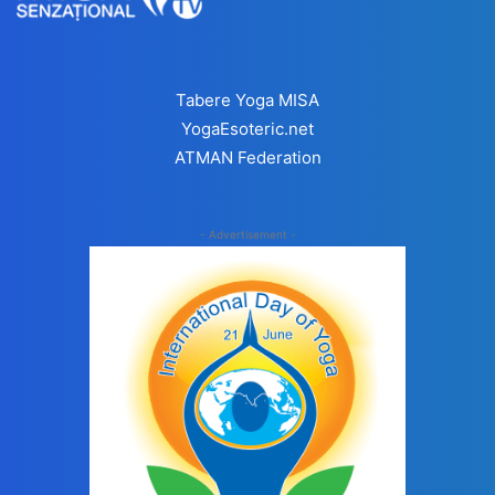
Tabere Yoga MISA
YogaEsoteric.net
ATMAN Federation
- Advertisement -