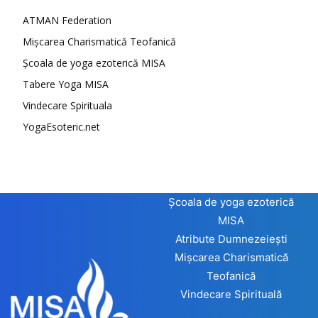
ATMAN Federation
Mișcarea Charismatică Teofanică
Școala de yoga ezoterică MISA
Tabere Yoga MISA
Vindecare Spirituala
YogaEsoteric.net
Școala de yoga ezoterică
MISA
Atribute Dumnezeiești
Mișcarea Charismatică
Teofanică
Vindecare Spirituală