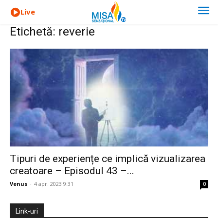
Live
Etichetă: reverie
Tipuri de experiențe ce implică vizualizarea
creatoare – Episodul 43 –...
Venus
-
4 apr. 2023 9:31
0
Link-uri