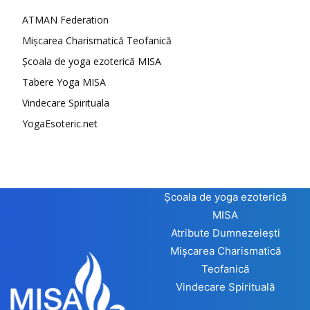
ATMAN Federation
Mișcarea Charismatică Teofanică
Școala de yoga ezoterică MISA
Tabere Yoga MISA
Vindecare Spirituala
YogaEsoteric.net
Școala de yoga ezoterică
MISA
Atribute Dumnezeiești
Mișcarea Charismatică
Teofanică
Vindecare Spirituală