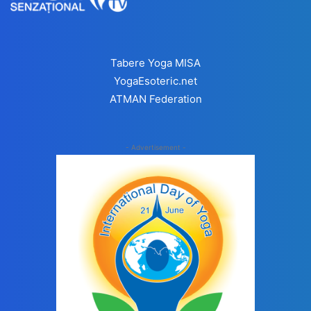
Tabere Yoga MISA
YogaEsoteric.net
ATMAN Federation
- Advertisement -