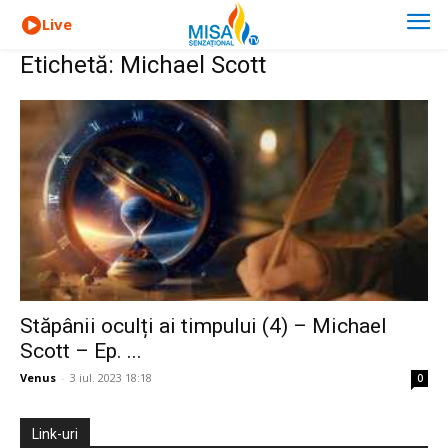
Live
Etichetă: Michael Scott
Stăpânii oculți ai timpului (4) – Michael
Scott – Ep. ...
Venus
-
3 iul. 2023 18:18
0
Link-uri