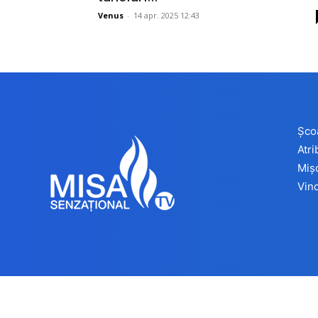
Venus
-
14 apr. 2025 12:43
Șco
Atr
Miș
Vind