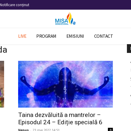
Notificare conținut
LIVE
PROGRAM
EMISIUNI
CONTACT
da
Taina dezvăluită a mantrelor –
Episodul 24 – Ediție specială 6
Venus
-
23 mai 2022 14:51
0