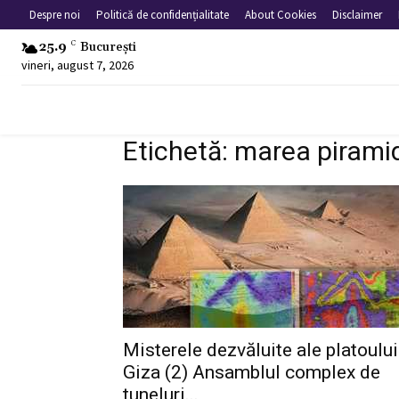
Despre noi
Politică de confidențialitate
About Cookies
Disclaimer
25.9
C
București
vineri, august 7, 2026
Etichetă: marea pirami
Misterele dezvăluite ale platoului
Giza (2) Ansamblul complex de
tuneluri...