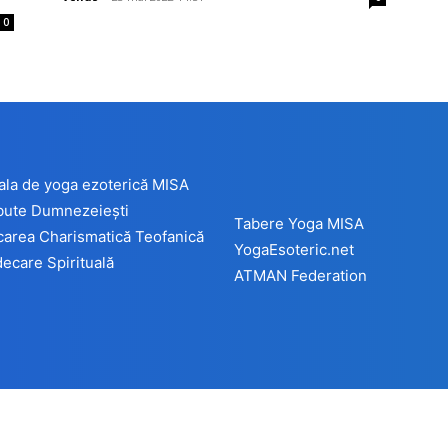
0
ala de yoga ezoterică MISA
ibute Dumnezeiești
Tabere Yoga MISA
carea Charismatică Teofanică
YogaEsoteric.net
ecare Spirituală
ATMAN Federation