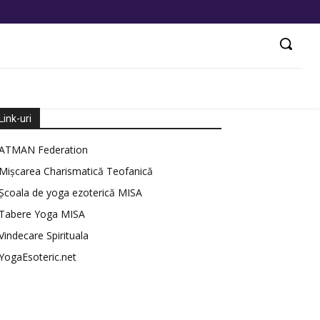
Link-uri
ATMAN Federation
Mișcarea Charismatică Teofanică
Școala de yoga ezoterică MISA
Tabere Yoga MISA
Vindecare Spirituala
YogaEsoteric.net