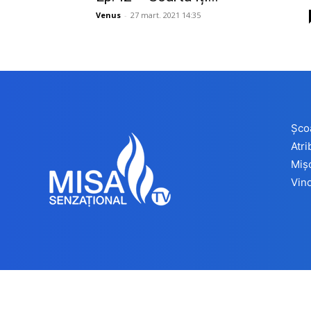
Venus
-
27 mart. 2021 14:35
Șco
Atr
Miș
Vind