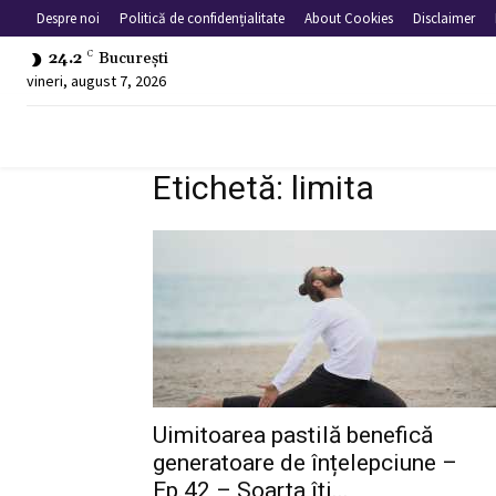
Despre noi
Politică de confidențialitate
About Cookies
Disclaimer
24.2
C
București
vineri, august 7, 2026
Etichetă: limita
Uimitoarea pastilă benefică
generatoare de înțelepciune –
Ep.42 – Soarta îți...