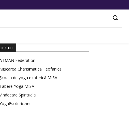
Link-uri
ATMAN Federation
Mișcarea Charismatică Teofanică
Școala de yoga ezoterică MISA
Tabere Yoga MISA
Vindecare Spirituala
YogaEsoteric.net