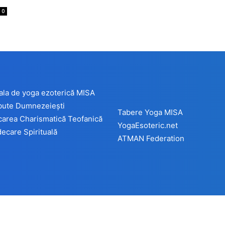
0
ala de yoga ezoterică MISA
ibute Dumnezeiești
Tabere Yoga MISA
carea Charismatică Teofanică
YogaEsoteric.net
ecare Spirituală
ATMAN Federation