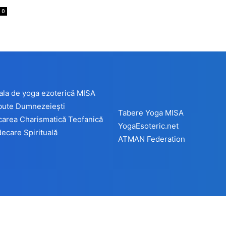
0
ala de yoga ezoterică MISA
ibute Dumnezeiești
Tabere Yoga MISA
carea Charismatică Teofanică
YogaEsoteric.net
ecare Spirituală
ATMAN Federation