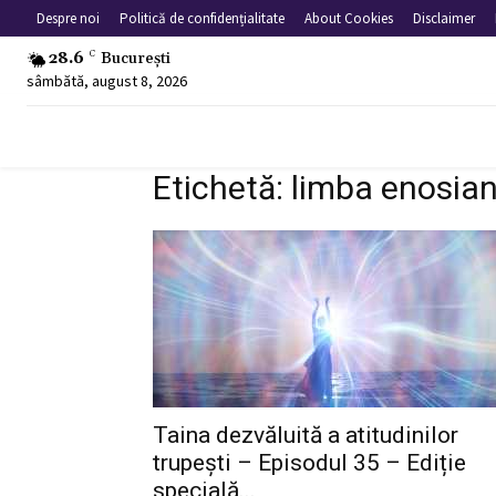
Despre noi
Politică de confidențialitate
About Cookies
Disclaimer
28.6
C
București
sâmbătă, august 8, 2026
Etichetă: limba enosia
Taina dezvăluită a atitudinilor
trupești – Episodul 35 – Ediție
specială...