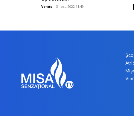
Venus
-
31 oct. 2022 11:49
Șco
Atr
Miș
Vind