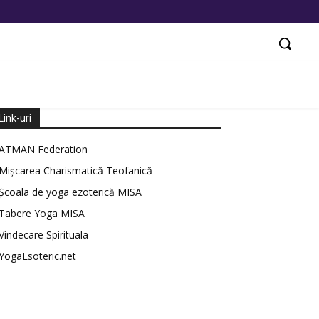
Link-uri
ATMAN Federation
Mișcarea Charismatică Teofanică
Școala de yoga ezoterică MISA
Tabere Yoga MISA
Vindecare Spirituala
YogaEsoteric.net