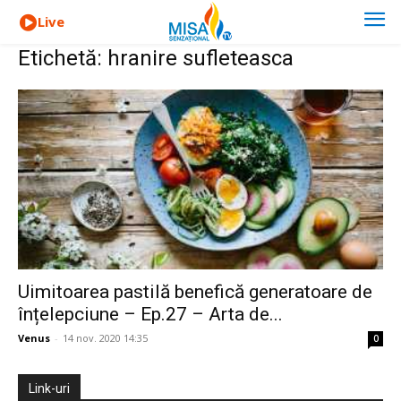
Live
Etichetă: hranire sufleteasca
Uimitoarea pastilă benefică generatoare de
înțelepciune – Ep.27 – Arta de...
Venus
-
14 nov. 2020 14:35
0
Link-uri