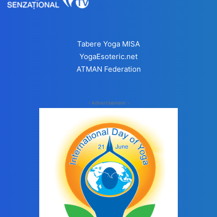
Tabere Yoga MISA
YogaEsoteric.net
ATMAN Federation
- Advertisement -