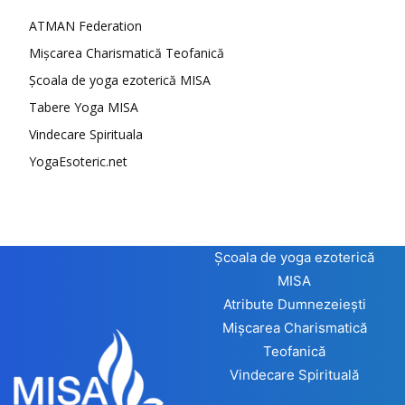
ATMAN Federation
Mișcarea Charismatică Teofanică
Școala de yoga ezoterică MISA
Tabere Yoga MISA
Vindecare Spirituala
YogaEsoteric.net
Școala de yoga ezoterică
MISA
Atribute Dumnezeiești
Mișcarea Charismatică
Teofanică
Vindecare Spirituală