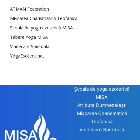
ATMAN Federation
Mișcarea Charismatică Teofanică
Școala de yoga ezoterică MISA
Tabere Yoga MISA
Vindecare Spirituala
YogaEsoteric.net
Școala de yoga ezoterică
MISA
Atribute Dumnezeiești
Mișcarea Charismatică
Teofanică
Vindecare Spirituală