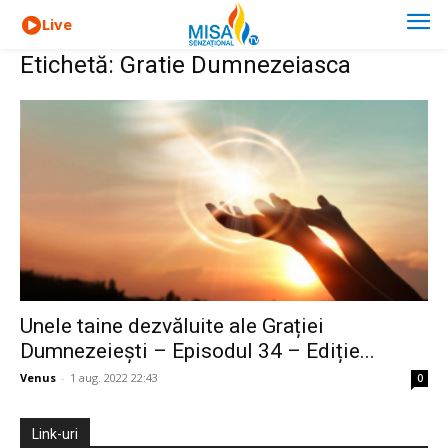
Live
Etichetă: Gratie Dumnezeiasca
Unele taine dezvăluite ale Grației
Dumnezeiești – Episodul 34 – Ediție...
Venus
-
1 aug. 2022 22:43
0
Link-uri