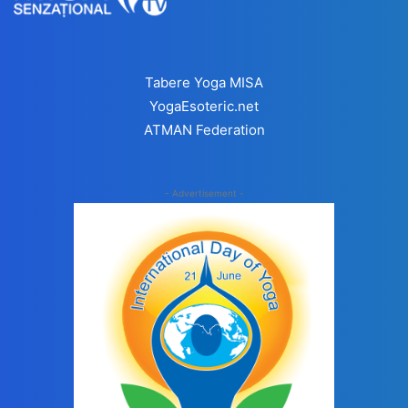
Tabere Yoga MISA
YogaEsoteric.net
ATMAN Federation
- Advertisement -