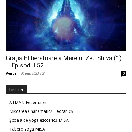
Grația Eliberatoare a Marelui Zeu Shiva (1)
– Episodul 52 –...
Venus
-
20 iun. 2023 8:21
0
Link-uri
ATMAN Federation
Mișcarea Charismatică Teofanică
Școala de yoga ezoterică MISA
Tabere Yoga MISA