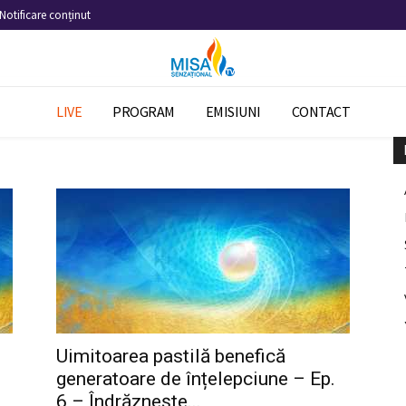
Notificare conținut
LIVE
PROGRAM
EMISIUNI
CONTACT
Uimitoarea pastilă benefică
generatoare de înțelepciune – Ep.
6 – Îndrăznește...