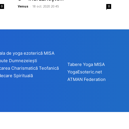
Venus
-
18 oct. 2020 20:45
0
0
ala de yoga ezoterică MISA
ibute Dumnezeiești
Tabere Yoga MISA
carea Charismatică Teofanică
YogaEsoteric.net
ecare Spirituală
ATMAN Federation