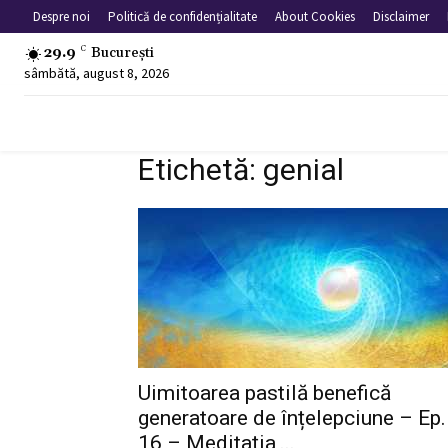
Despre noi
Politică de confidențialitate
About Cookies
Disclaimer
29.9
C
București
sâmbătă, august 8, 2026
Etichetă: genial
Uimitoarea pastilă benefică
generatoare de înțelepciune – Ep.
16 – Meditația,...