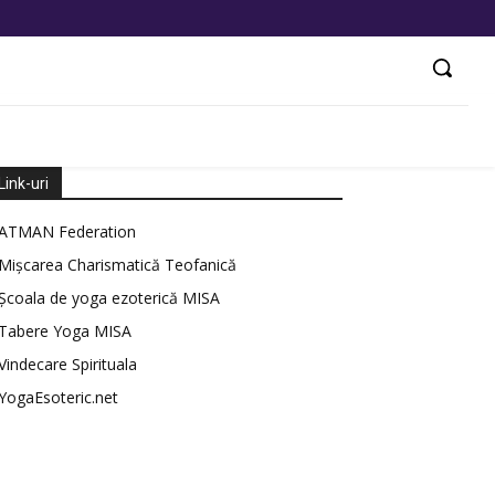
Link-uri
ATMAN Federation
Mișcarea Charismatică Teofanică
Școala de yoga ezoterică MISA
Tabere Yoga MISA
Vindecare Spirituala
YogaEsoteric.net