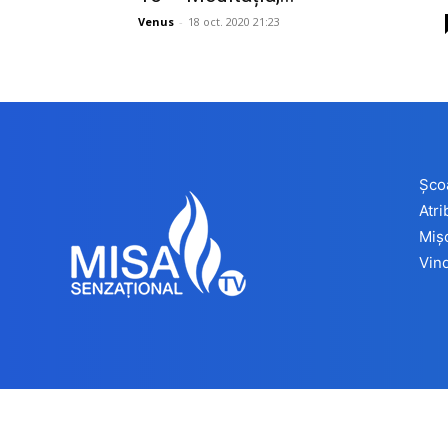
Venus
-
18 oct. 2020 21:23
Șco
Atr
Miș
Vind