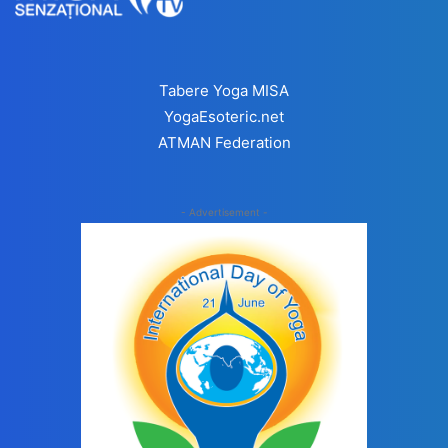
Tabere Yoga MISA
YogaEsoteric.net
ATMAN Federation
- Advertisement -