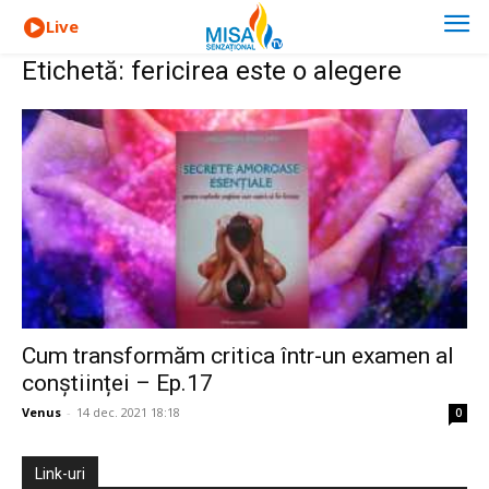
Live
Etichetă: fericirea este o alegere
Cum transformăm critica într-un examen al
conștiinței – Ep.17
Venus
-
14 dec. 2021 18:18
0
Link-uri