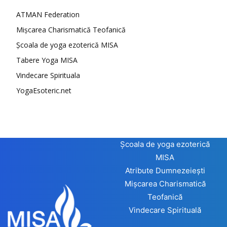
ATMAN Federation
Mișcarea Charismatică Teofanică
Școala de yoga ezoterică MISA
Tabere Yoga MISA
Vindecare Spirituala
YogaEsoteric.net
Școala de yoga ezoterică
MISA
Atribute Dumnezeiești
Mișcarea Charismatică
Teofanică
Vindecare Spirituală