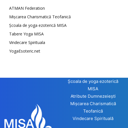
ATMAN Federation
Mișcarea Charismatică Teofanică
Școala de yoga ezoterică MISA
Tabere Yoga MISA
Vindecare Spirituala
YogaEsoteric.net
Școala de yoga ezoterică
MISA
Atribute Dumnezeiești
Mișcarea Charismatică
Teofanică
Vindecare Spirituală