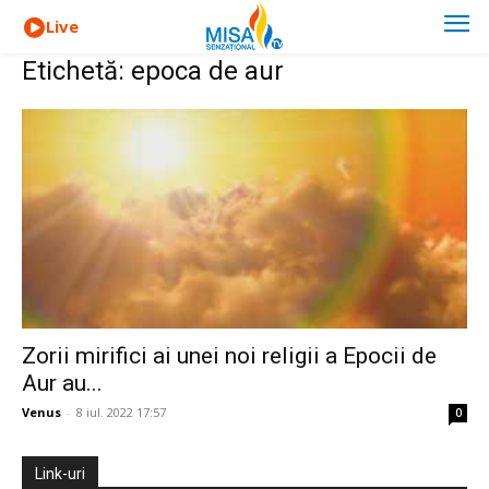
Live
Etichetă: epoca de aur
Zorii mirifici ai unei noi religii a Epocii de
Aur au...
Venus
-
8 iul. 2022 17:57
0
Link-uri