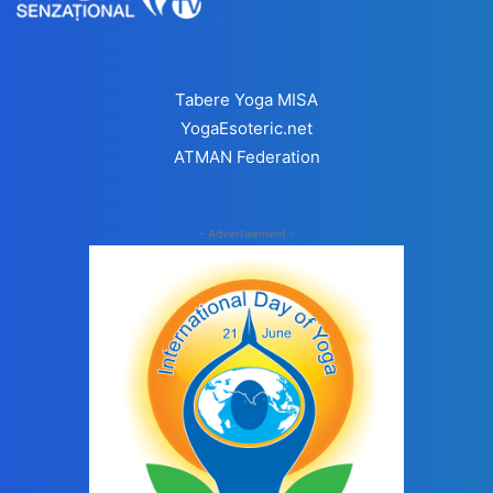
Tabere Yoga MISA
YogaEsoteric.net
ATMAN Federation
- Advertisement -