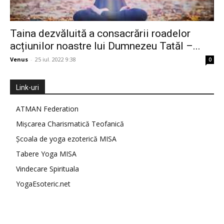
Taina dezvăluită a consacrării roadelor
acțiunilor noastre lui Dumnezeu Tatăl –...
Venus
-
25 iul. 2022 9:38
0
Link-uri
ATMAN Federation
Mișcarea Charismatică Teofanică
Școala de yoga ezoterică MISA
Tabere Yoga MISA
Vindecare Spirituala
YogaEsoteric.net