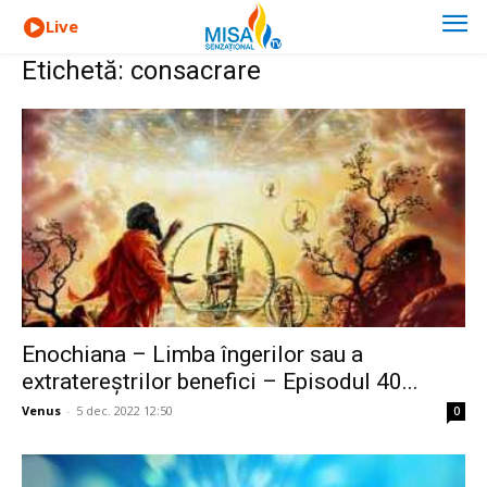
Live
Etichetă: consacrare
Enochiana – Limba îngerilor sau a
extratereștrilor benefici – Episodul 40...
Venus
-
5 dec. 2022 12:50
0