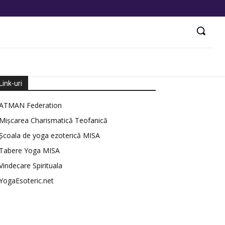
Link-uri
ATMAN Federation
Mișcarea Charismatică Teofanică
Școala de yoga ezoterică MISA
Tabere Yoga MISA
Vindecare Spirituala
YogaEsoteric.net