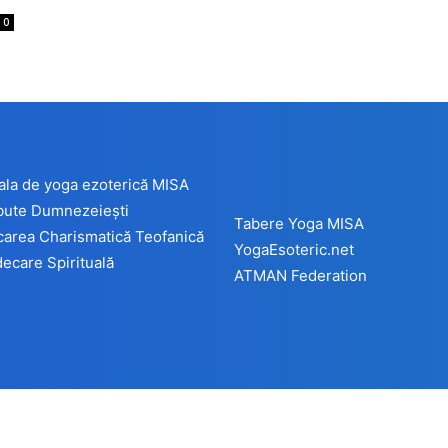
0
ala de yoga ezoterică MISA
ibute Dumnezeiești
Tabere Yoga MISA
carea Charismatică Teofanică
YogaEsoteric.net
ecare Spirituală
ATMAN Federation