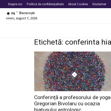
Despre noi
Politică de confidențialitate
About Cookies
Disclaimer
24
C
București
vineri, august 7, 2026
Etichetă: conferinta hi
Conferință a profesorului de yoga
Gregorian Bivolaru cu ocazia
hiatusului astrologic...