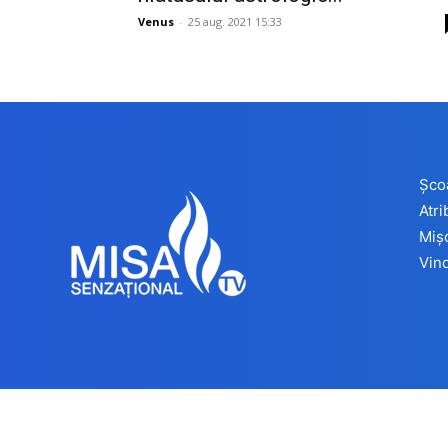
Venus
-
25 aug. 2021 15:33
Șco
Atr
Miș
Vind