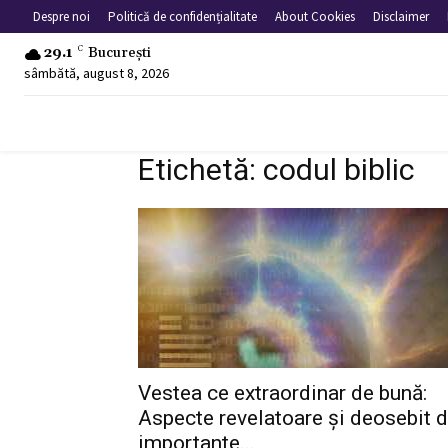
Despre noi
Politică de confidențialitate
About Cookies
Disclaimer
29.1
C
București
sâmbătă, august 8, 2026
Etichetă: codul biblic
Vestea ce extraordinar de bună:
Aspecte revelatoare și deosebit 
importante...