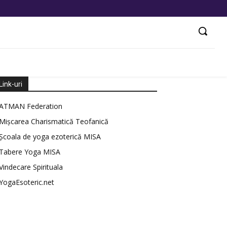
Link-uri
ATMAN Federation
Mișcarea Charismatică Teofanică
Școala de yoga ezoterică MISA
Tabere Yoga MISA
Vindecare Spirituala
YogaEsoteric.net