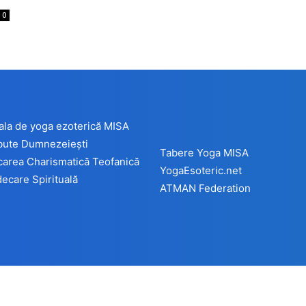
0
ala de yoga ezoterică MISA
ibute Dumnezeiești
Tabere Yoga MISA
carea Charismatică Teofanică
YogaEsoteric.net
ecare Spirituală
ATMAN Federation