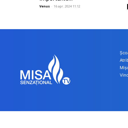
Venus
-
16 apr. 2024 11:12
Șco
Atr
Miș
Vind