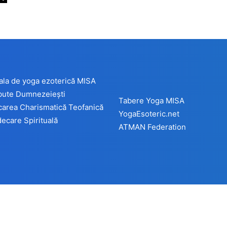
ala de yoga ezoterică MISA
ibute Dumnezeiești
Tabere Yoga MISA
carea Charismatică Teofanică
YogaEsoteric.net
ecare Spirituală
ATMAN Federation