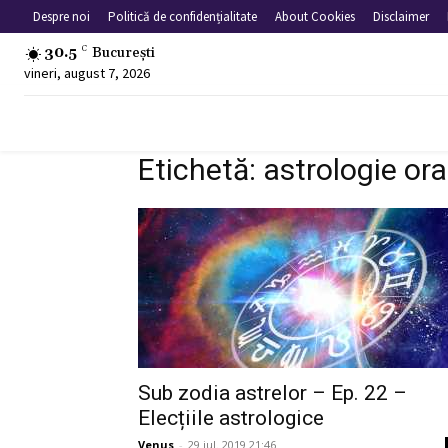
Despre noi
Politică de confidențialitate
About Cookies
Disclaimer
30.5
C
București
vineri, august 7, 2026
Etichetă: astrologie ora
Sub zodia astrelor – Ep. 22 –
Elecțiile astrologice
Venus
-
29 iul. 2019 21:46