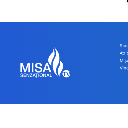
Șco
Atr
Miș
Vind