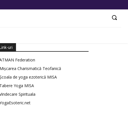
Link-uri
ATMAN Federation
Mișcarea Charismatică Teofanică
Școala de yoga ezoterică MISA
Tabere Yoga MISA
Vindecare Spirituala
YogaEsoteric.net