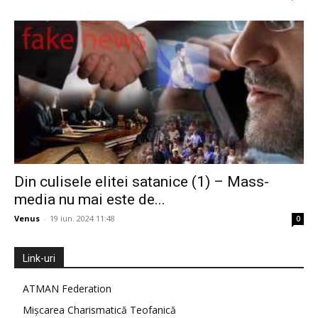
Din culisele elitei satanice (1) – Mass-
media nu mai este de...
Venus
-
19 iun. 2024 11:48
0
Link-uri
ATMAN Federation
Mișcarea Charismatică Teofanică