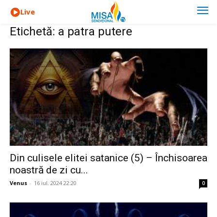
Live
Etichetă: a patra putere
Din culisele elitei satanice (5) – Închisoarea
noastră de zi cu...
Venus
-
16 iul. 2024 22:20
0