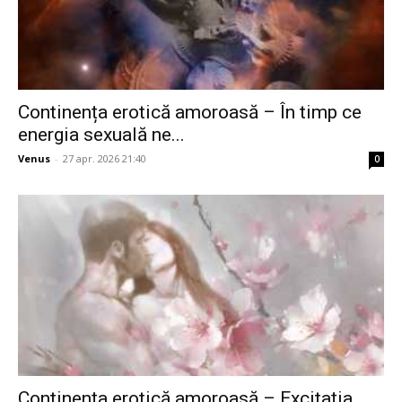
Continența erotică amoroasă – În timp ce
energia sexuală ne...
Venus
-
27 apr. 2026 21:40
0
Continența erotică amoroasă – Excitația