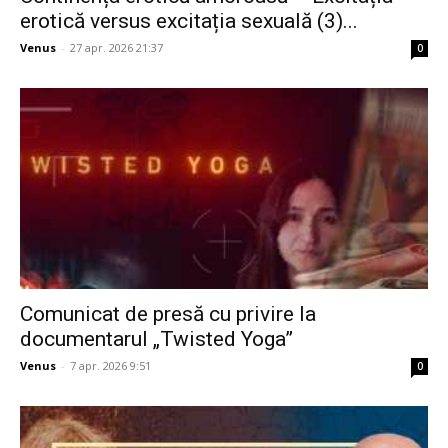
erotică versus excitația sexuală (3)...
Venus
-
27 apr. 2026 21:37
0
Comunicat de presă cu privire la
documentarul „Twisted Yoga”
Venus
-
7 apr. 2026 9:51
0