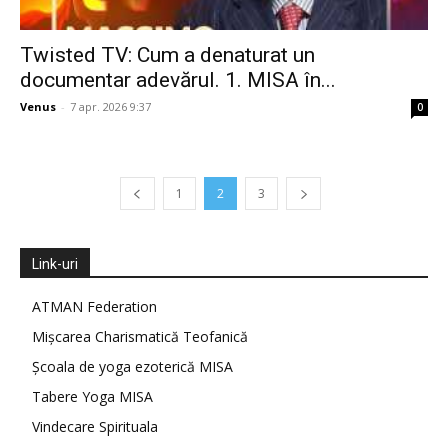
Twisted TV: Cum a denaturat un
documentar adevărul. 1. MISA în...
Venus
-
7 apr. 2026 9:37
0
1
2
3
Link-uri
ATMAN Federation
Mișcarea Charismatică Teofanică
Școala de yoga ezoterică MISA
Tabere Yoga MISA
Vindecare Spirituala