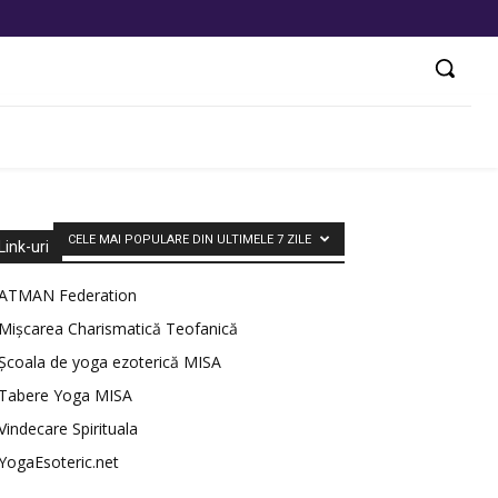
CELE MAI POPULARE DIN ULTIMELE 7 ZILE
Link-uri
ATMAN Federation
Mișcarea Charismatică Teofanică
Școala de yoga ezoterică MISA
Tabere Yoga MISA
Vindecare Spirituala
YogaEsoteric.net