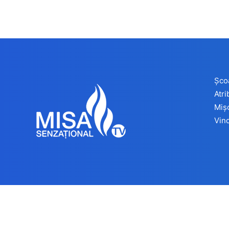
Șco
Atr
Miș
Vind