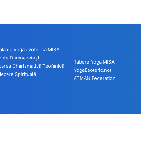
ala de yoga ezoterică MISA
ibute Dumnezeiești
Tabere Yoga MISA
carea Charismatică Teofanică
YogaEsoteric.net
ecare Spirituală
ATMAN Federation