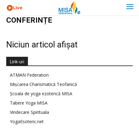
Live
CONFERINȚE
Niciun articol afișat
Link-uri
ATMAN Federation
Mișcarea Charismatică Teofanică
Școala de yoga ezoterică MISA
Tabere Yoga MISA
Vindecare Spirituala
YogaEsoteric.net