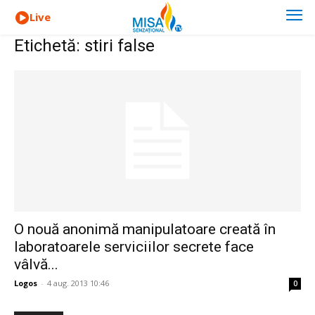
Live
Etichetă: stiri false
O nouă anonimă manipulatoare creată în
laboratoarele serviciilor secrete face
vâlvă...
Logos
-
4 aug. 2013 10:46
0