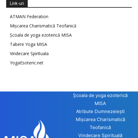
Link-uri
ATMAN Federation
Mișcarea Charismatică Teofanică
Școala de yoga ezoterică MISA
Tabere Yoga MISA
Vindecare Spirituala
YogaEsoteric.net
Școala de yoga ezoterică
MISA
Atribute Dumnezeiești
Mișcarea Charismatică
Teofanică
Vindecare Spirituală